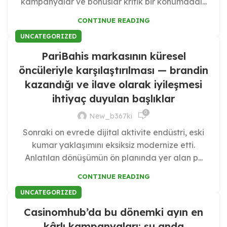
kampanyalar ve bonuslar kritik bir konumdadı...
CONTINUE READING
UNCATEGORIZED
PariBahis markasının küresel
öncüleriyle karşılaştırılması — brandin
kazandığı ve ilave olarak iyileşmesi
ihtiyaç duyulan başlıklar
0
New_b367ki
Sonraki on evrede dijital aktivite endüstri, eski
kumar yaklaşımını eksiksiz modernize etti.
Anlatılan dönüşümün ön planında yer alan p...
CONTINUE READING
UNCATEGORIZED
Casinomhub’da bu dönemki ayın en
kârlı kampanyaları: şu anda