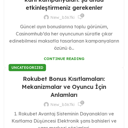
etkinleştirmeniz gerekenler
0
New_b367ki
Güncel ayın bonuslarına toplu görünüm,
Casinomhub’da her oyuncunun süratle çıkar
edinebilmesi maksatla tasarlanan kampanyaların
özünü ö...
CONTINUE READING
UNCATEGORIZED
Rokubet Bonus Kısıtlamaları:
Mekanizmalar ve Oyuncu İçin
Anlamları
0
New_b367ki
1. Rokubet Avantaj Sisteminin Dayanakları ve
Kısıtlama Düşüncesi Elektronik şans bahisleri ve